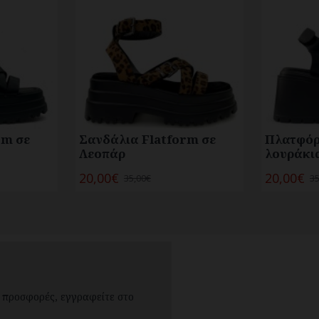
rm σε
Σανδάλια Flatform σε
Πλατφόρ
Λεοπάρ
λουράκι
20,00€
20,00€
35,00€
35
ις προσφορές, εγγραφείτε στο