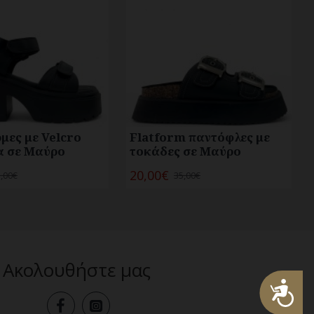
μες με Velcro
Flatform παντόφλες με
α σε Μαύρο
τοκάδες σε Μαύρο
20,00€
,00€
35,00€
Ακολουθήστε μας
Προσβασιμότητα