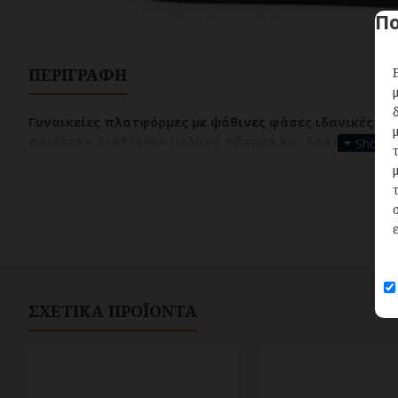
Πο
ΠΕΡΙΓΡΑΦΉ
Γυναικείες πλατφόρμες με ψάθινες φάσες ιδανικές για
ποιότητα.Διαθέτουν μαλακό πάτημα και λαστιχένια 
ΣΧΕΤΙΚΆ ΠΡΟΪΌΝΤΑ