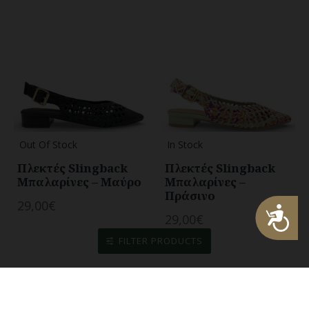
Out Of Stock
In Stock
Πλεκτές Slingback
Πλεκτές Slingback
Μπαλαρίνες – Μαύρο
Μπαλαρίνες –
Πράσινο
29,00€
Προσβασιμότητα
29,00€
FILTER PRODUCTS