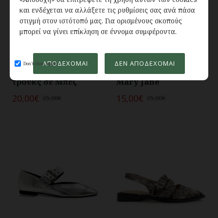
και ενδέχεται να αλλάξετε τις ρυθμίσεις σας ανά πάσα
στιγμή στον ιστότοπό μας. Για ορισμένους σκοπούς
μπορεί να γίνει επίκληση σε έννομα συμφέροντα.
In Stock
In Stock
ΑΠΟΔΈΧΟΜΑΙ
ΔΕΝ ΑΠΟΔΈΧΟΜΑΙ
Don't show again.
Slingback γοβάκια με
Μαύρες μπαλαρίνες
τρούκς σε Μπέζ
Mary Jane
20,00€
15,00€
25,00€
25,00€