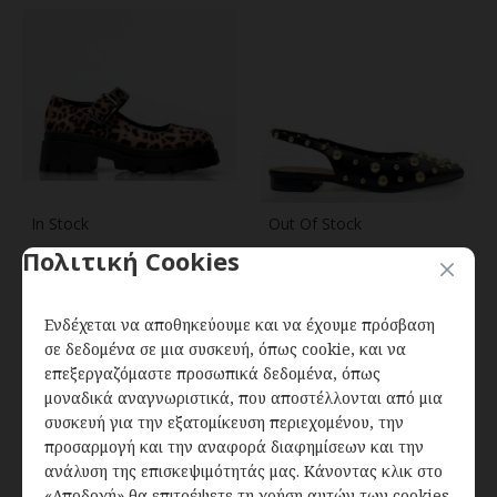
In Stock
Out Of Stock
Πολιτική Cookies
Mary Jane
Slingback γοβάκια με
μπαλαρίνες σε
τρούκς σε Μαύρο
Λεοπάρ
20,00€
25,00€
Ενδέχεται να αποθηκεύουμε και να έχουμε πρόσβαση
20,00€
35,00€
σε δεδομένα σε μια συσκευή, όπως cookie, και να
επεξεργαζόμαστε προσωπικά δεδομένα, όπως
μοναδικά αναγνωριστικά, που αποστέλλονται από μια
συσκευή για την εξατομίκευση περιεχομένου, την
προσαρμογή και την αναφορά διαφημίσεων και την
ανάλυση της επισκεψιμότητάς μας. Κάνοντας κλικ στο
«Αποδοχή» θα επιτρέψετε τη χρήση αυτών των cookies