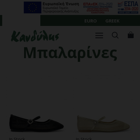
Σημειώστε:
Ο
ιστότοπος
EURO
GREEK
ΛΟΓΑΡΙΑΣΜΌΣ
αυτός
περιλαμβάνει
σύστημα
προσβασιμότητας.
Μπαλαρίνες
In Stock
In Stock