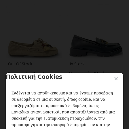
Out Of Stock
In Stock
Γυναικεία Suede
Γυναικεία Μαύρα
Πολιτική Cookies
Μοκασίνια με Ethnic
Loafers με αγκράφα
Λεπτομέρειες &
Bronze - Μαύρο
Χάντρες – Μπεζ
Ενδέχεται να αποθηκεύουμε και να έχουμε πρόσβαση
29,00€
σε δεδομένα σε μια συσκευή, όπως cookie, και να
29,00€
επεξεργαζόμαστε προσωπικά δεδομένα, όπως
μοναδικά αναγνωριστικά, που αποστέλλονται από μια
συσκευή για την εξατομίκευση περιεχομένου, την
προσαρμογή και την αναφορά διαφημίσεων και την