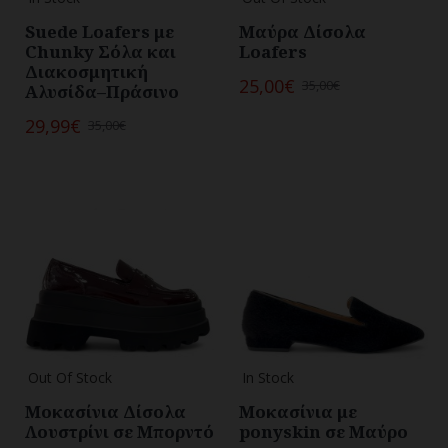
Suede Loafers με
Μαύρα Δίσολα
Chunky Σόλα και
Loafers
Διακοσμητική
25,00€
35,00€
Αλυσίδα–Πράσινο
29,99€
35,00€
Out Of Stock
In Stock
Μοκασίνια Δίσολα
Μοκασίνια με
Λουστρίνι σε Μπορντό
ponyskin σε Μαύρο