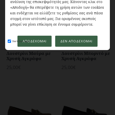
ανάλυση της επισκεψιμότητάς μας. Κάνοντας κλικ στο
«Αποδοχή» θα επιτρέψετε τη χρήση αυτών των cookies
και ενδέχεται να αλλάξετε τις ρυθμίσεις σας ανά πάσα
στιγμή στον ιστότοπό μας. Για ορισμένους σκοπούς
μπορεί να γίνει επίκληση σε έννομα συμφέροντα.
In Stock
In Stock
ΑΠΟΔΈΧΟΜΑΙ
ΔΕΝ ΑΠΟΔΈΧΟΜΑΙ
Don't show again.
Γυναικεία Μοκασίνια
Γυναικεία Μοκασίνια
Λουστρίνι Μαύρα με
Λουστρίνι Μπορντό με
Χρυσή Αγκράφα
Χρυσή Αγκράφα
25,00€
25,00€