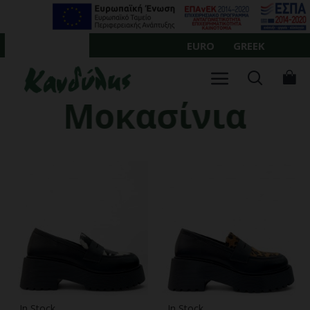
Σημειώστε:
Ο
ιστότοπος
EURO
GREEK
ΛΟΓΑΡΙΑΣΜΌΣ
αυτός
περιλαμβάνει
σύστημα
προσβασιμότητας.
Μοκασίνια
In Stock
In Stock