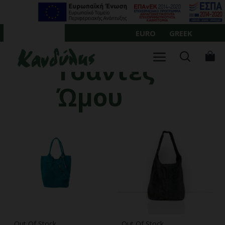
Σημειώστε:
Ο
ιστότοπος
EURO
GREEK
ΛΟΓΑΡΙΑΣΜΌΣ
αυτός
περιλαμβάνει
Τσάντες
σύστημα
προσβασιμότητας.
Ώμου
Out Of Stock
Out Of Stock